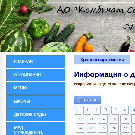
Красногвардейский
ГЛАВНАЯ
Информация о д
О КОМПАНИИ
Информация о детском саде №5 ра
МЕНЮ
Детские сады:
ШКОЛЫ
1
1
1
3
3
4
4
ДЕТСКИЕ САДЫ
12
14
14
15
16
МЕД.
24
25
26
26
27
УЧРЕЖДЕНИЯ,