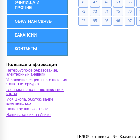
45
47
47
53
55
УЧИЛИЩА И
ПРОЧИЕ
72
73
74
75
76
93
95
95
96
97
ОБРАТНАЯ СВЯЗЬ
ВАКАНСИИ
КОНТАКТЫ
Полезная информация
Петербургское образование,
электронный дневник
Управление социального питания
Санкт-Петербурга
Глолайм, пополнение школьной
карты
Моя школа, обслуживание
школьных карт
Наша группа Вконтакте
Наши вакансии на Авито
ГБДОУ детский сад №5 Красногвар