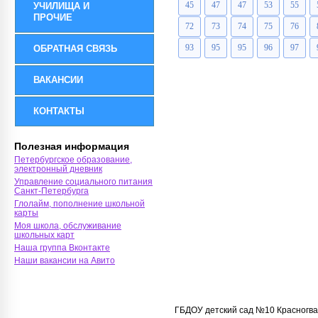
45
47
47
53
55
УЧИЛИЩА И
ПРОЧИЕ
72
73
74
75
76
93
95
95
96
97
ОБРАТНАЯ СВЯЗЬ
ВАКАНСИИ
КОНТАКТЫ
Полезная информация
Петербургское образование,
электронный дневник
Управление социального питания
Санкт-Петербурга
Глолайм, пополнение школьной
карты
Моя школа, обслуживание
школьных карт
Наша группа Вконтакте
Наши вакансии на Авито
ГБДОУ детский сад №10 Красногва