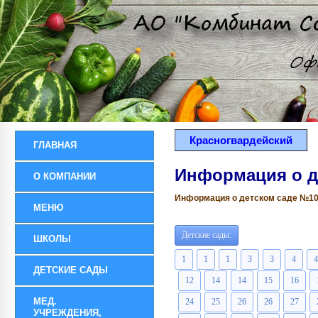
Красногвардейский
ГЛАВНАЯ
Информация о д
О КОМПАНИИ
Информация о детском саде №10 р
МЕНЮ
Детские сады:
ШКОЛЫ
1
1
1
3
3
4
4
ДЕТСКИЕ САДЫ
12
14
14
15
16
МЕД.
24
25
26
26
27
УЧРЕЖДЕНИЯ,