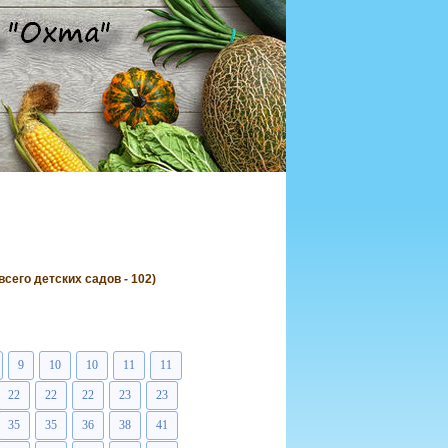
его детских садов - 102)
9
10
10
11
11
22
22
22
23
23
35
35
36
38
41