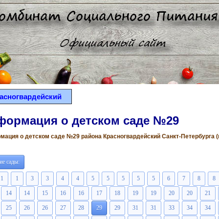
асногвардейский
формация о детском саде №29
ация о детском саде №29 района Красногвардейский Санкт-Петербурга (вс
ие сады:
1
1
3
3
4
4
5
5
5
5
5
6
7
8
8
14
14
15
16
16
17
18
19
19
20
20
21
25
26
26
27
28
29
29
31
31
33
34
34