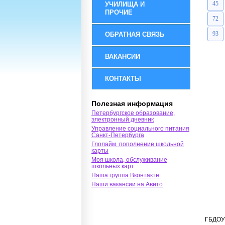
45
УЧИЛИЩА И
ПРОЧИЕ
72
93
ОБРАТНАЯ СВЯЗЬ
ВАКАНСИИ
КОНТАКТЫ
Полезная информация
Петербургское образование,
электронный дневник
Управление социального питания
Санкт-Петербурга
Глолайм, пополнение школьной
карты
Моя школа, обслуживание
школьных карт
Наша группа Вконтакте
Наши вакансии на Авито
ГБДОУ 