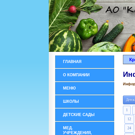
Кр
ГЛАВНАЯ
Ин
О КОМПАНИИ
Информ
МЕНЮ
Детск
ШКОЛЫ
1
ДЕТСКИЕ САДЫ
12
МЕД.
24
УЧРЕЖДЕНИЯ,