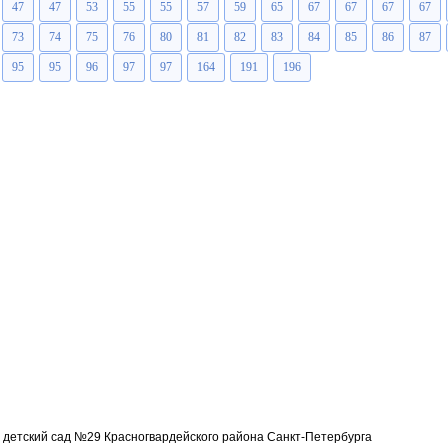
47
47
53
55
55
57
59
65
67
67
67
67
73
74
75
76
80
81
82
83
84
85
86
87
95
95
96
97
97
164
191
196
детский сад №29 Красногвардейского района Санкт-Петербурга