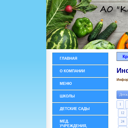
Кр
ГЛАВНАЯ
Ин
О КОМПАНИИ
Информ
МЕНЮ
Детск
ШКОЛЫ
1
ДЕТСКИЕ САДЫ
12
МЕД.
24
УЧРЕЖДЕНИЯ,