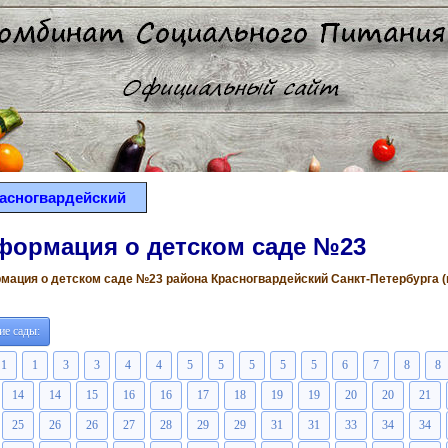
асногвардейский
формация о детском саде №23
ация о детском саде №23 района Красногвардейский Санкт-Петербурга (вс
ие сады:
1
1
3
3
4
4
5
5
5
5
5
6
7
8
8
14
14
15
16
16
17
18
19
19
20
20
21
25
26
26
27
28
29
29
31
31
33
34
34