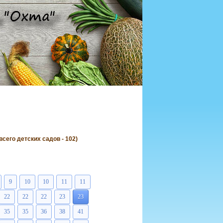
его детских садов - 102)
9
10
10
11
11
22
22
22
23
23
35
35
36
38
41