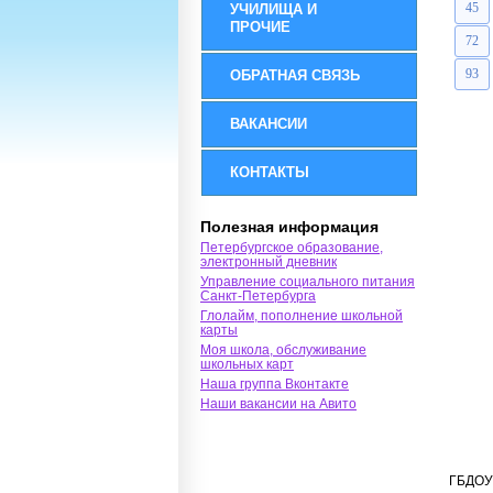
45
УЧИЛИЩА И
ПРОЧИЕ
72
93
ОБРАТНАЯ СВЯЗЬ
ВАКАНСИИ
КОНТАКТЫ
Полезная информация
Петербургское образование,
электронный дневник
Управление социального питания
Санкт-Петербурга
Глолайм, пополнение школьной
карты
Моя школа, обслуживание
школьных карт
Наша группа Вконтакте
Наши вакансии на Авито
ГБДОУ 