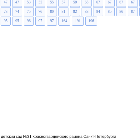
47
47
53
55
55
57
59
65
67
67
67
67
73
74
75
76
80
81
82
83
84
85
86
87
95
95
96
97
97
164
191
196
детский сад №31 Красногвардейского района Санкт-Петербурга