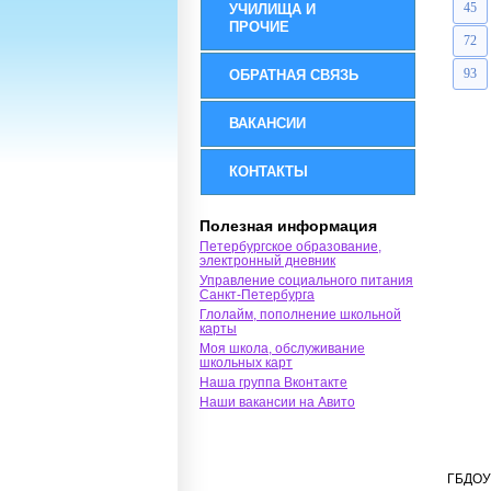
45
УЧИЛИЩА И
ПРОЧИЕ
72
93
ОБРАТНАЯ СВЯЗЬ
ВАКАНСИИ
КОНТАКТЫ
Полезная информация
Петербургское образование,
электронный дневник
Управление социального питания
Санкт-Петербурга
Глолайм, пополнение школьной
карты
Моя школа, обслуживание
школьных карт
Наша группа Вконтакте
Наши вакансии на Авито
ГБДОУ 