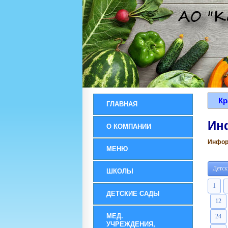
Кр
ГЛАВНАЯ
Ин
О КОМПАНИИ
Информ
МЕНЮ
Детск
ШКОЛЫ
1
ДЕТСКИЕ САДЫ
12
МЕД.
24
УЧРЕЖДЕНИЯ,