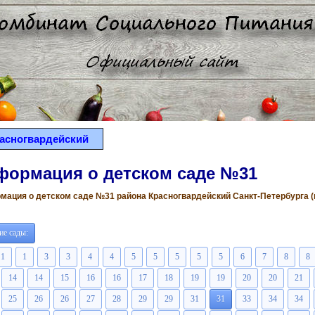
асногвардейский
формация о детском саде №31
ация о детском саде №31 района Красногвардейский Санкт-Петербурга (вс
ие сады:
1
1
3
3
4
4
5
5
5
5
5
6
7
8
8
14
14
15
16
16
17
18
19
19
20
20
21
25
26
26
27
28
29
29
31
31
33
34
34