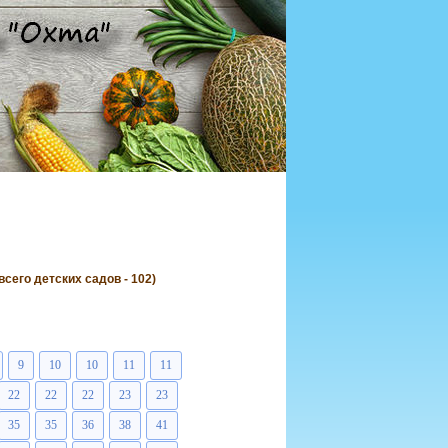
его детских садов - 102)
9
10
10
11
11
22
22
22
23
23
35
35
36
38
41