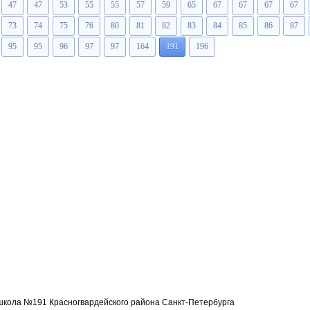
47
47
53
55
55
57
59
65
67
67
67
67
73
74
75
76
80
81
82
83
84
85
86
87
95
95
96
97
97
164
191
196
кола №191 Красногвардейского района Санкт-Петербурга