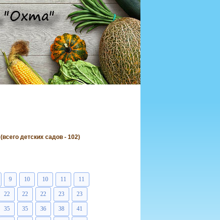
всего детских садов - 102)
9
10
10
11
11
22
22
22
23
23
35
35
36
38
41