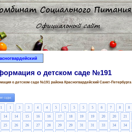
асногвардейский
формация о детском саде №191
ация о детском саде №191 района Красногвардейский Санкт-Петербурга (
ие сады:
1
1
3
3
4
4
5
5
5
5
5
6
7
8
8
14
14
15
16
16
17
18
19
19
20
20
21
25
26
26
27
28
29
29
31
31
33
34
34