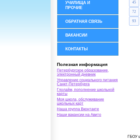
45
УЧИЛИЩА И
ПРОЧИЕ
72
93
ОБРАТНАЯ СВЯЗЬ
ВАКАНСИИ
КОНТАКТЫ
Полезная информация
Петербургское образование,
электронный дневник
Управление социального питания
Санкт-Петербурга
Глолайм, пополнение школьной
карты
Моя школа, обслуживание
школьных карт
Наша группа Вконтакте
Наши вакансии на Авито
ГБОУ ш