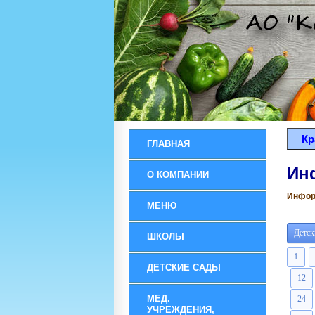
Кр
ГЛАВНАЯ
Ин
О КОМПАНИИ
Информ
МЕНЮ
Детск
ШКОЛЫ
1
ДЕТСКИЕ САДЫ
12
МЕД.
24
УЧРЕЖДЕНИЯ,