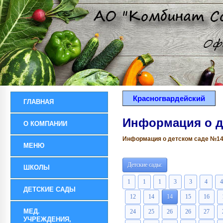
Красногвардейский
ГЛАВНАЯ
Информация о д
О КОМПАНИИ
Информация о детском саде №14 р
МЕНЮ
Детские сады:
ШКОЛЫ
1
1
1
3
3
4
4
ДЕТСКИЕ САДЫ
12
14
14
15
16
МЕД.
24
25
26
26
27
УЧРЕЖДЕНИЯ,