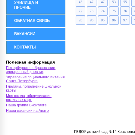
45
47
47
53
55
УЧИЛИЩА И
ПРОЧИЕ
72
73
74
75
76
93
95
95
96
97
ОБРАТНАЯ СВЯЗЬ
ВАКАНСИИ
КОНТАКТЫ
Полезная информация
Петербургское образование,
электронный дневник
Управление социального питания
Санкт-Петербурга
Глолайм, пополнение школьной
карты
Моя школа, обслуживание
школьных карт
Наша группа Вконтакте
Наши вакансии на Авито
ГБДОУ детский сад №14 Красногва