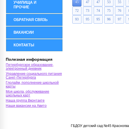
45
47
47
53
55
УЧИЛИЩА И
ПРОЧИЕ
72
73
74
75
76
93
95
95
96
97
ОБРАТНАЯ СВЯЗЬ
ВАКАНСИИ
КОНТАКТЫ
Полезная информация
Петербургское образование,
электронный дневник
Управление социального питания
Санкт-Петербурга
Глолайм, пополнение школьной
карты
Моя школа, обслуживание
школьных карт
Наша группа Вконтакте
Наши вакансии на Авито
ГБДОУ детский сад №45 Красногва