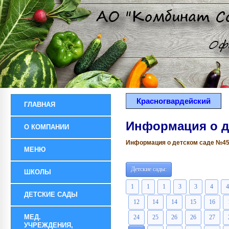
Красногвардейский
ГЛАВНАЯ
Информация о д
О КОМПАНИИ
Информация о детском саде №45 р
МЕНЮ
Детские сады:
ШКОЛЫ
1
1
1
3
3
4
4
ДЕТСКИЕ САДЫ
12
14
14
15
16
МЕД.
24
25
26
26
27
УЧРЕЖДЕНИЯ,