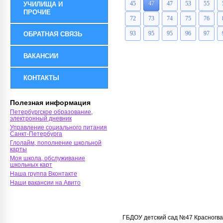
45
47
47
53
55
УЧИЛИЩА И
ПРОЧИЕ
72
73
74
75
76
93
95
95
96
97
ОБРАТНАЯ СВЯЗЬ
ВАКАНСИИ
КОНТАКТЫ
Полезная информация
Петербургское образование,
электронный дневник
Управление социального питания
Санкт-Петербурга
Глолайм, пополнение школьной
карты
Моя школа, обслуживание
школьных карт
Наша группа Вконтакте
Наши вакансии на Авито
ГБДОУ детский сад №47 Красногва