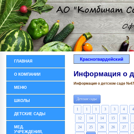
Красногвардейский
ГЛАВНАЯ
Информация о д
О КОМПАНИИ
Информация о детском саде №47 р
МЕНЮ
Детские сады:
ШКОЛЫ
1
1
1
3
3
4
4
ДЕТСКИЕ САДЫ
12
14
14
15
16
МЕД.
24
25
26
26
27
УЧРЕЖДЕНИЯ,