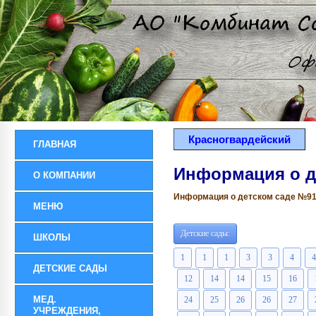
Красногвардейский
ГЛАВНАЯ
Информация о д
О КОМПАНИИ
Информация о детском саде №91 р
МЕНЮ
Детские сады:
ШКОЛЫ
1
1
1
3
3
4
4
ДЕТСКИЕ САДЫ
12
14
14
15
16
МЕД.
24
25
26
26
27
УЧРЕЖДЕНИЯ,