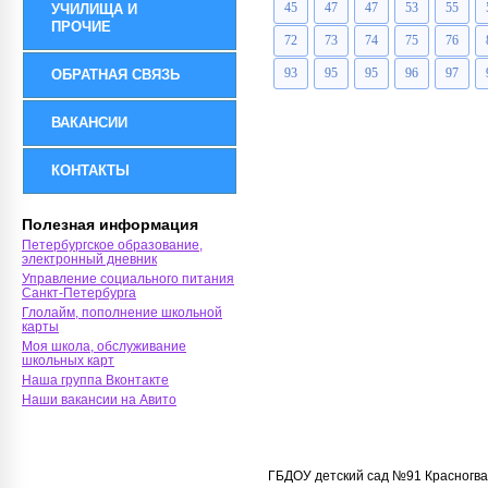
45
47
47
53
55
УЧИЛИЩА И
ПРОЧИЕ
72
73
74
75
76
93
95
95
96
97
ОБРАТНАЯ СВЯЗЬ
ВАКАНСИИ
КОНТАКТЫ
Полезная информация
Петербургское образование,
электронный дневник
Управление социального питания
Санкт-Петербурга
Глолайм, пополнение школьной
карты
Моя школа, обслуживание
школьных карт
Наша группа Вконтакте
Наши вакансии на Авито
ГБДОУ детский сад №91 Красногва