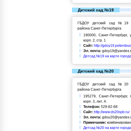
Детский сад №19
ГБДОУ детский сад №19 Кр
района Санкт-Петербурга
190000, Санкт-Петербург, 
корп. 2, стр. 1
Сайт:
http://gdoy19.petersbur
Эл. почта:
gdoy19@yandex.
Детсад №19 на карте город
Детский сад №20
ГБДОУ детский сад №20 Кр
района Санкт-Петербурга
195279, Санкт-Петербург, 
корп. 3, лит. А
Телефон:
529-82-68
Сайт:
http://www.ds20spb.ru/
Эл. почта:
gdou20@yandex.
Примечание:
комбинирован
Детсад №20 на карте город