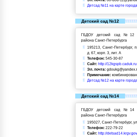
Эл. почта:
oo-dou-11@yande
Детсад №11 на карте города
Детский сад №12
ГБДОУ детский сад №12 Кр
района Санкт-Петербурга
195213, Санкт-Петербург, 
д. 67, корп. 3, лит. А
Телефон:
545-30-87
Сайт:
http://12kgspb.caduk.ru
Эл. почта:
gdoukg@yandex.
Примечание:
комбинирован
Детсад №12 на карте город
Детский сад №14
ГБДОУ детский сад №14 Кр
района Санкт-Петербурга
195027, Санкт-Петербург, ул
Телефон:
222-79-22
Сайт:
http://detsad14.krgv.gov