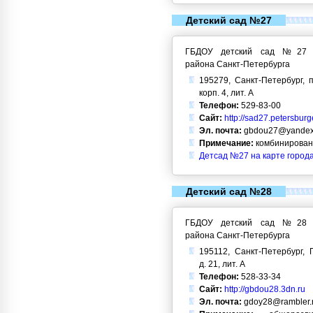
Детский сад №27
ГБДОУ детский сад №27 Кр
района Санкт-Петербурга
195279, Санкт-Петербург, п
корп. 4, лит. А
Телефон:
529-83-00
Сайт:
http://sad27.petersburg
Эл. почта:
gbdou27@yandex
Примечание:
комбинирован
Детсад №27 на карте город
Детский сад №28
ГБДОУ детский сад №28 Кр
района Санкт-Петербурга
195112, Санкт-Петербург, 
д. 21, лит. А
Телефон:
528-33-34
Сайт:
http://gbdou28.3dn.ru
Эл. почта:
gdoy28@rambler.