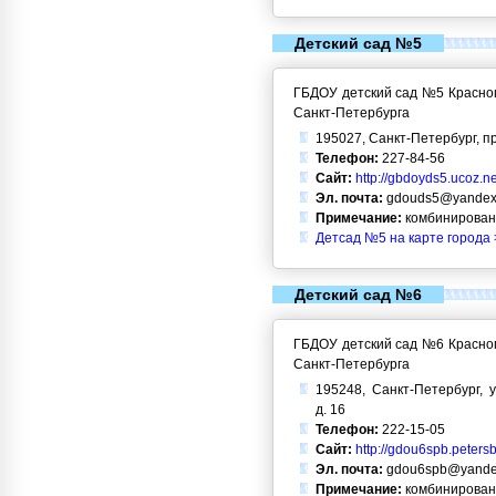
Детский сад №5
ГБДОУ детский сад №5 Красног
Санкт-Петербурга
195027, Санкт-Петербург, пр
Телефон:
227-84-56
Сайт:
http://gbdoyds5.ucoz.ne
Эл. почта:
gdouds5@yandex
Примечание:
комбинирован
Детсад №5 на карте города 
Детский сад №6
ГБДОУ детский сад №6 Красног
Санкт-Петербурга
195248, Санкт-Петербург, 
д. 16
Телефон:
222-15-05
Сайт:
http://gdou6spb.peters
Эл. почта:
gdou6spb@yande
Примечание:
комбинирован