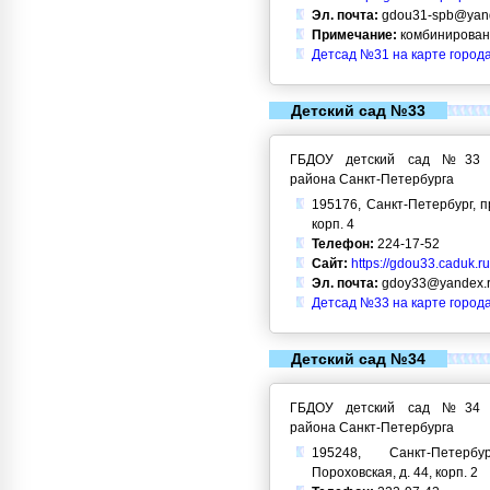
Эл. почта:
gdou31-spb@yand
Примечание:
комбинирован
Детсад №31 на карте город
Детский сад №33
ГБДОУ детский сад №33 Кр
района Санкт-Петербурга
195176, Санкт-Петербург, п
корп. 4
Телефон:
224-17-52
Сайт:
https://gdou33.caduk.ru
Эл. почта:
gdoy33@yandex.
Детсад №33 на карте город
Детский сад №34
ГБДОУ детский сад №34 Кр
района Санкт-Петербурга
195248, Санкт-Петерб
Пороховская, д. 44, корп. 2