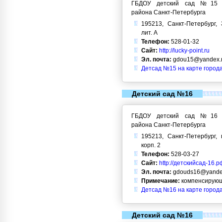
ГБДОУ детский сад №15 Кр
района Санкт-Петербурга
195213, Санкт-Петербург, 
лит. А
Телефон:
528-01-32
Сайт:
http://lucky-point.ru
Эл. почта:
gdou15@yandex.
Детсад №15 на карте город
Детский сад №16
ГБДОУ детский сад №16 Кр
района Санкт-Петербурга
195213, Санкт-Петербург, 
корп. 2
Телефон:
528-03-27
Сайт:
http://детскийсад-16.р
Эл. почта:
gdouds16@yande
Примечание:
компенсирующ
Детсад №16 на карте город
Детский сад №16