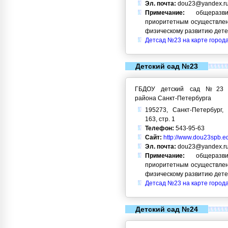
Эл. почта:
dou23@yandex.r
Примечание:
общеразви
приоритетным осуществлен
физическому развитию дет
Детсад №23 на карте город
Детский сад №23
ГБДОУ детский сад №23 Кр
района Санкт-Петербурга
195273, Санкт-Петербург, 
163, стр. 1
Телефон:
543-95-63
Сайт:
http://www.dou23spb.ed
Эл. почта:
dou23@yandex.r
Примечание:
общеразви
приоритетным осуществлен
физическому развитию дет
Детсад №23 на карте город
Детский сад №24