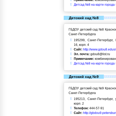
Примечание:
комбинирован
Детсад №8 на карте города 
Детский сад №8
ГБДОУ детский сад №8 Красног
Санкт-Петербурга
195299, Санкт-Петербург, 
16, корп. 4
Сайт:
http://www.gdou8.edusi
Эл. почта:
gdou8@list.ru
Примечание:
комбинирован
Детсад №8 на карте города 
Детский сад №9
ГБДОУ детский сад №9 Красног
Санкт-Петербурга
195213, Санкт-Петербург, 
корп. 2
Телефон:
444-57-91
Сайт:
http://gbdou9.petersbu