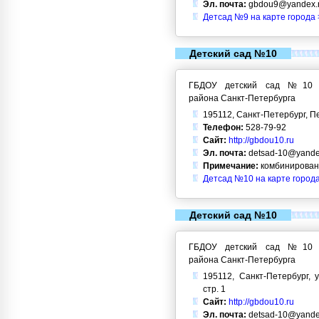
Эл. почта:
gbdou9@yandex.
Детсад №9 на карте города 
Детский сад №10
ГБДОУ детский сад №10 Кр
района Санкт-Петербурга
195112, Санкт-Петербург, Пе
Телефон:
528-79-92
Сайт:
http://gbdou10.ru
Эл. почта:
detsad-10@yande
Примечание:
комбинирован
Детсад №10 на карте город
Детский сад №10
ГБДОУ детский сад №10 Кр
района Санкт-Петербурга
195112, Санкт-Петербург, у
стр. 1
Сайт:
http://gbdou10.ru
Эл. почта:
detsad-10@yande