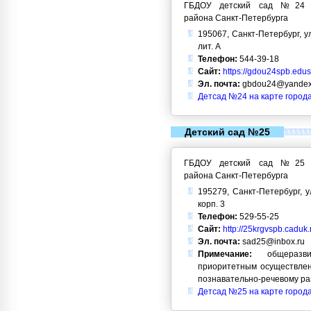
ГБДОУ детский сад №24 Кр
района Санкт-Петербурга
195067, Санкт-Петербург, ул
лит. А
Телефон:
544-39-18
Сайт:
https://gdou24spb.edusi
Эл. почта:
gbdou24@yandex
Детсад №24 на карте город
Детский сад №25
ГБДОУ детский сад №25 Кр
района Санкт-Петербурга
195279, Санкт-Петербург, у
корп. 3
Телефон:
529-55-25
Сайт:
http://25krgvspb.caduk.
Эл. почта:
sad25@inbox.ru
Примечание:
общеразви
приоритетным осуществлен
познавательно-речевому ра
Детсад №25 на карте город