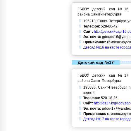
ГБДОУ детский сад №16 Кр
района Санкт-Петербурга
195213, Санкт-Петербург, ул
Телефон:
528-06-42
Сайт:
http://детскийсад-16.р
Эл. почта:
gdouds16@yande
Примечание:
компенсирующ
Детсад №16 на карте город
Детский сад №17
ГБДОУ детский сад №17 Кр
района Санкт-Петербурга
195030, Санкт-Петербург, п
корп. 4
Телефон:
520-18-25
Сайт:
http://ds17.krgv.gov.spb
Эл. почта:
gdou-17@yandex.
Примечание:
компенсирующ
Детсад №17 на карте город