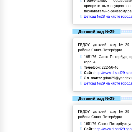
Примечание:
общеразви
приоритетным осуществлен
познавательно-речевому ра
Детсад №28 на карте город
Детский сад №29
ГБДОУ детский сад №29 Кр
района Санкт-Петербурга
195176, Санкт-Петербург, п
корп. 4
Телефон:
222-56-46
Сайт:
http://www.d-sad29.spb
Эл. почта:
gdou29@yandex.
Детсад №29 на карте город
Детский сад №29
ГБДОУ детский сад №29 Кр
района Санкт-Петербурга
195176, Санкт-Петербург, ул.
Сайт:
http://www.d-sad29.spb