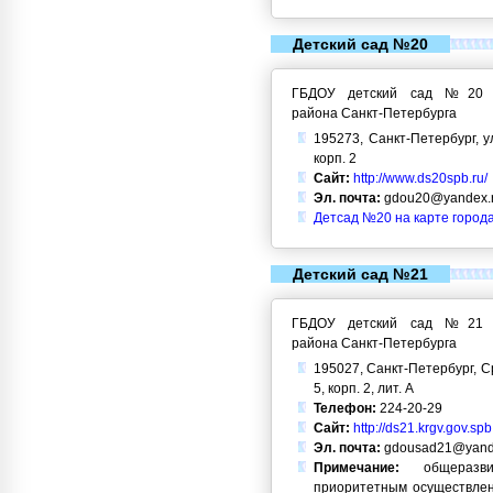
Детский сад №20
ГБДОУ детский сад №20 Кр
района Санкт-Петербурга
195273, Санкт-Петербург, у
корп. 2
Сайт:
http://www.ds20spb.ru/
Эл. почта:
gdou20@yandex.
Детсад №20 на карте город
Детский сад №21
ГБДОУ детский сад №21 Кр
района Санкт-Петербурга
195027, Санкт-Петербург, С
5, корп. 2, лит. А
Телефон:
224-20-29
Сайт:
http://ds21.krgv.gov.spb
Эл. почта:
gdousad21@yand
Примечание:
общеразви
приоритетным осуществлен