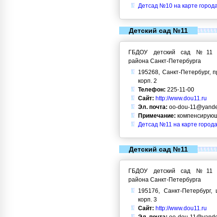
Детсад №10 на карте город
Детский сад №11
ГБДОУ детский сад №11 Кр
района Санкт-Петербурга
195268, Санкт-Петербург, п
корп. 2
Телефон:
225-11-00
Сайт:
http://www.dou11.ru
Эл. почта:
oo-dou-11@yande
Примечание:
компенсирующ
Детсад №11 на карте города
Детский сад №11
ГБДОУ детский сад №11 Кр
района Санкт-Петербурга
195176, Санкт-Петербург, 
корп. 3
Сайт:
http://www.dou11.ru