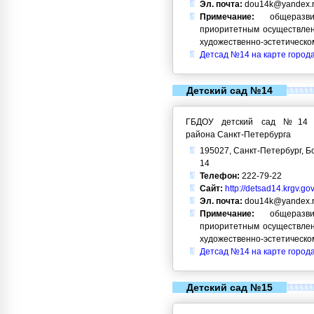
Эл. почта:
dou14k@yandex.
Примечание:
общеразви
приоритетным осуществлен
художественно-эстетическо
Детсад №14 на карте город
Детский сад №14
ГБДОУ детский сад №14 Кр
района Санкт-Петербурга
195027, Санкт-Петербург, Б
14
Телефон:
222-79-22
Сайт:
http://detsad14.krgv.gov
Эл. почта:
dou14k@yandex.
Примечание:
общеразви
приоритетным осуществлен
художественно-эстетическо
Детсад №14 на карте город
Детский сад №15