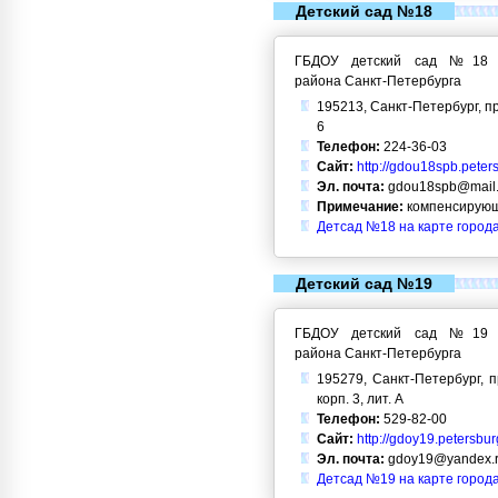
Детский сад №18
ГБДОУ детский сад №18 Кр
района Санкт-Петербурга
195213, Санкт-Петербург, п
6
Телефон:
224-36-03
Сайт:
http://gdou18spb.peter
Эл. почта:
gdou18spb@mail.
Примечание:
компенсирующ
Детсад №18 на карте город
Детский сад №19
ГБДОУ детский сад №19 Кр
района Санкт-Петербурга
195279, Санкт-Петербург, п
корп. 3, лит. А
Телефон:
529-82-00
Сайт:
http://gdoy19.petersbur
Эл. почта:
gdoy19@yandex.
Детсад №19 на карте город