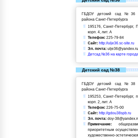
Детский сад №36
ГБДОУ детский сад №36 Кр
района Санкт-Петербурга
195176, Санкт-Петербург, П
корп. 4, лит. А
Телефон:
225-79-84
Сайт:
http://ulje36.sc-site.ru
Эл. почта:
ulje36@yandex.r
Детсад №36 на карте город
Детский сад №38
ГБДОУ детский сад №38 Кр
района Санкт-Петербурга
195253, Санкт-Петербург, п
корп. 2, лит. А
Телефон:
226-75-00
Сайт:
http://gdou38spb.ru
Эл. почта:
doy-38@yandex.r
Примечание:
общеразви
приоритетным осуществлен
художественно-эстетическо