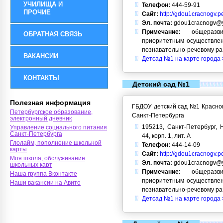
УЧИЛИЩА И
Телефон:
444-59-91
ПРОЧИЕ
Сайт:
http://gdou1cracnogv.p
Эл. почта:
gdou1cracnogv@y
Примечание:
общеразви
ОБРАТНАЯ СВЯЗЬ
приоритетным осуществлен
познавательно-речевому ра
ВАКАНСИИ
Детсад №1 на карте города 
КОНТАКТЫ
Детский сад №1
Полезная информация
ГБДОУ детский сад №1 Красног
Петербургское образование,
Санкт-Петербурга
электронный дневник
195213, Санкт-Петербург, Н
Управление социального питания
Санкт-Петербурга
44, корп. 1, лит. А
Глолайм, пополнение школьной
Телефон:
444-14-09
карты
Сайт:
http://gdou1cracnogv.p
Моя школа, обслуживание
Эл. почта:
gdou1cracnogv@y
школьных карт
Примечание:
общеразви
Наша группа Вконтакте
приоритетным осуществлен
Наши вакансии на Авито
познавательно-речевому ра
Детсад №1 на карте города 