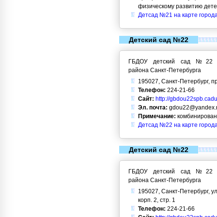
физическому развитию дет
Детсад №21 на карте город
Детский сад №22
ГБДОУ детский сад №22 Кр
района Санкт-Петербурга
195027, Санкт-Петербург, пр
Телефон:
224-21-66
Сайт:
http://gbdou22spb.cadu
Эл. почта:
gdou22@yandex.
Примечание:
комбинирован
Детсад №22 на карте город
Детский сад №22
ГБДОУ детский сад №22 Кр
района Санкт-Петербурга
195027, Санкт-Петербург, ул.
корп. 2, стр. 1
Телефон:
224-21-66