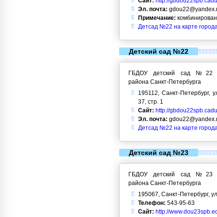
Сайт:
http://gbdou22spb.cadu
Эл. почта:
gdou22@yandex.
Примечание:
комбинирован
Детсад №22 на карте город
Детский сад №22
ГБДОУ детский сад №22 Кр
района Санкт-Петербурга
195112, Санкт-Петербург, у
37, стр. 1
Сайт:
http://gbdou22spb.cadu
Эл. почта:
gdou22@yandex.
Детсад №22 на карте город
Детский сад №23
ГБДОУ детский сад №23 Кр
района Санкт-Петербурга
195067, Санкт-Петербург, ул
Телефон:
543-95-63
Сайт:
http://www.dou23spb.ed