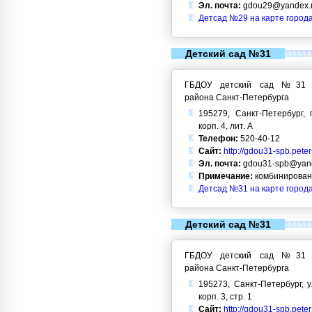
Эл. почта:
gdou29@yandex.
Детсад №29 на карте город
Детский сад №31
ГБДОУ детский сад №31 Кр
района Санкт-Петербурга
195279, Санкт-Петербург, 
корп. 4, лит. А
Телефон:
520-40-12
Сайт:
http://gdou31-spb.pete
Эл. почта:
gdou31-spb@yand
Примечание:
комбинирован
Детсад №31 на карте город
Детский сад №31
ГБДОУ детский сад №31 Кр
района Санкт-Петербурга
195273, Санкт-Петербург, у
корп. 3, стр. 1
Сайт:
http://gdou31-spb.pete