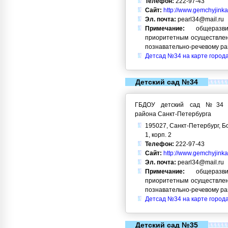
Телефон:
222-97-43
Сайт:
http://www.gemchyjinka
Эл. почта:
pearl34@mail.ru
Примечание:
общеразви
приоритетным осуществлен
познавательно-речевому ра
Детсад №34 на карте город
Детский сад №34
ГБДОУ детский сад №34 Кр
района Санкт-Петербурга
195027, Санкт-Петербург, Б
1, корп. 2
Телефон:
222-97-43
Сайт:
http://www.gemchyjinka
Эл. почта:
pearl34@mail.ru
Примечание:
общеразви
приоритетным осуществлен
познавательно-речевому ра
Детсад №34 на карте город
Детский сад №35