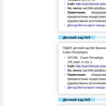
Сайт:
http://sad-04krspb.cadu
Эл. почта:
sad.04kr.spb@ya.
Примечание:
общеразви
приоритетным осуществлен
художественно-эстетическо
Детсад №4 на карте города 
Детский сад №4
ГБДОУ детский сад №4 Красног
Санкт-Петербурга
197198, Санкт-Петербург, 
155, корп. 4, стр. 1
Сайт:
http://sad-04krspb.cadu
Эл. почта:
sad.04kr.spb@ya.
Примечание:
общеразви
приоритетным осуществлен
художественно-эстетическо
Детсад №4 на карте города 
Детский сад №5