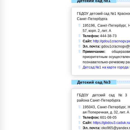
Детский сад №1
ГБДОУ детский сад №1 Красног
Санкт-Петербурга
195196, Санкт-Петербург, Н
57, корп. 2, лит. А
Телефон:
444-38-73
Сайт:
http://gdou1cracnogv.p
Эл. почта:
gdou1cracnogv@y
Примечание:
общеразви
приоритетным осуществлен
познавательно-речевому ра
Детсад №1 на карте города 
Детский сад №3
ГБДОУ детский сад №3 Кр
района Санкт-Петербурга
195043, Санкт-Петербург, Н
ая Поперечная, д. 32, лит. А
Телефон:
601-08-05
Сайт:
https://gbdou3.caduk.ru
Эл. почта:
oko965@yandex.