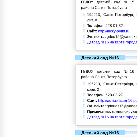
ГБДОУ детский сад №15 Кр
района Санкт-Петербурга
195213, Санкт-Петербург, 
лит. А
Телефон:
528-01-32
Сайт:
http://lucky-point.ru
Эл. почта:
gdou15@yandex.
Детсад №15 на карте город
Детский сад №16
ГБДОУ детский сад №16 Кр
района Санкт-Петербурга
195213, Санкт-Петербург, 
корп. 2
Телефон:
528-03-27
Сайт:
http://детскийсад-16.р
Эл. почта:
gdouds16@yande
Примечание:
компенсирующ
Детсад №16 на карте город
Детский сад №16