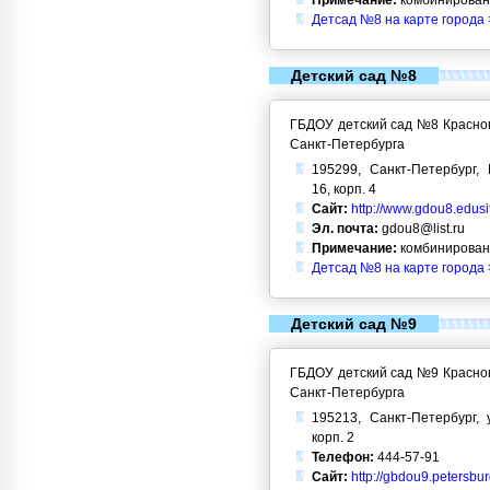
Примечание:
комбинирован
Детсад №8 на карте города 
Детский сад №8
ГБДОУ детский сад №8 Красног
Санкт-Петербурга
195299, Санкт-Петербург, 
16, корп. 4
Сайт:
http://www.gdou8.edusi
Эл. почта:
gdou8@list.ru
Примечание:
комбинирован
Детсад №8 на карте города 
Детский сад №9
ГБДОУ детский сад №9 Красног
Санкт-Петербурга
195213, Санкт-Петербург, 
корп. 2
Телефон:
444-57-91
Сайт:
http://gbdou9.petersbu