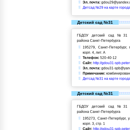
Эл. почта:
gdou29@yandex.
Детсад №29 на карте город
Детский сад №31
ГБДОУ детский сад №31 Кр
района Санкт-Петербурга
195279, Санкт-Петербург, 
корп. 4, лит. А
Телефон:
520-40-12
Сайт:
http://gdou31-spb.pete
Эл. почта:
gdou31-spb@yand
Примечание:
комбинирован
Детсад №31 на карте город
Детский сад №31
ГБДОУ детский сад №31 Кр
района Санкт-Петербурга
195273, Санкт-Петербург, у
корп. 3, стр. 1
Сайт:
http://gdou31-spb.pete