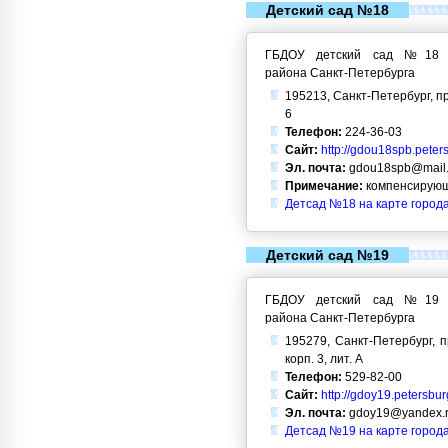
Детский сад №18
ГБДОУ детский сад №18 Кр
района Санкт-Петербурга
195213, Санкт-Петербург, п
6
Телефон:
224-36-03
Сайт:
http://gdou18spb.peter
Эл. почта:
gdou18spb@mail.
Примечание:
компенсирующ
Детсад №18 на карте город
Детский сад №19
ГБДОУ детский сад №19 Кр
района Санкт-Петербурга
195279, Санкт-Петербург, п
корп. 3, лит. А
Телефон:
529-82-00
Сайт:
http://gdoy19.petersbur
Эл. почта:
gdoy19@yandex.
Детсад №19 на карте город