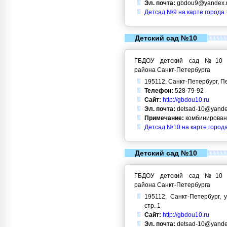
Эл. почта:
gbdou9@yandex.
Детсад №9 на карте города 
Детский сад №10
ГБДОУ детский сад №10 Кр
района Санкт-Петербурга
195112, Санкт-Петербург, Пе
Телефон:
528-79-92
Сайт:
http://gbdou10.ru
Эл. почта:
detsad-10@yande
Примечание:
комбинирован
Детсад №10 на карте город
Детский сад №10
ГБДОУ детский сад №10 Кр
района Санкт-Петербурга
195112, Санкт-Петербург, у
стр. 1
Сайт:
http://gbdou10.ru
Эл. почта:
detsad-10@yande