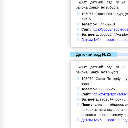
ГБДОУ детский сад №24 Кр
района Санкт-Петербурга
195067, Санкт-Петербург, ул
лит. А
Телефон:
544-39-18
Сайт:
https://gdou24spb.edusi
Эл. почта:
gbdou24@yandex
Детсад №24 на карте город
Детский сад №25
ГБДОУ детский сад №25 Кр
района Санкт-Петербурга
195279, Санкт-Петербург, у
корп. 3
Телефон:
529-55-25
Сайт:
http://25krgvspb.caduk.
Эл. почта:
sad25@inbox.ru
Примечание:
общеразви
приоритетным осуществлен
познавательно-речевому ра
Детсад №25 на карте город