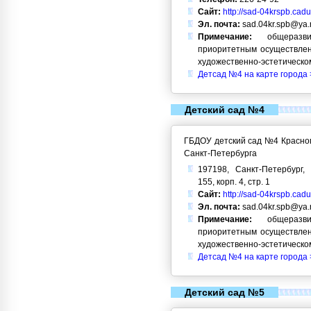
Сайт:
http://sad-04krspb.cadu
Эл. почта:
sad.04kr.spb@ya.
Примечание:
общеразви
приоритетным осуществлен
художественно-эстетическо
Детсад №4 на карте города 
Детский сад №4
ГБДОУ детский сад №4 Красног
Санкт-Петербурга
197198, Санкт-Петербург, 
155, корп. 4, стр. 1
Сайт:
http://sad-04krspb.cadu
Эл. почта:
sad.04kr.spb@ya.
Примечание:
общеразви
приоритетным осуществлен
художественно-эстетическо
Детсад №4 на карте города 
Детский сад №5