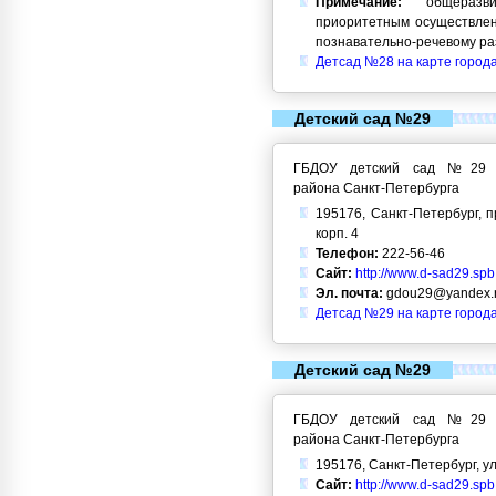
Примечание:
общеразви
приоритетным осуществлен
познавательно-речевому ра
Детсад №28 на карте город
Детский сад №29
ГБДОУ детский сад №29 Кр
района Санкт-Петербурга
195176, Санкт-Петербург, п
корп. 4
Телефон:
222-56-46
Сайт:
http://www.d-sad29.spb
Эл. почта:
gdou29@yandex.
Детсад №29 на карте город
Детский сад №29
ГБДОУ детский сад №29 Кр
района Санкт-Петербурга
195176, Санкт-Петербург, ул.
Сайт:
http://www.d-sad29.spb