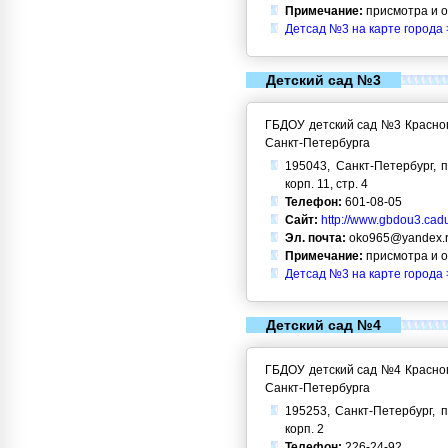
Примечание:
присмотра и 
Детсад №3 на карте города 
Детский сад №3
ГБДОУ детский сад №3 Красног
Санкт-Петербурга
195043, Санкт-Петербург, п
корп. 11, стр. 4
Телефон:
601-08-05
Сайт:
http://www.gbdou3.cadu
Эл. почта:
oko965@yandex.
Примечание:
присмотра и 
Детсад №3 на карте города 
Детский сад №4
ГБДОУ детский сад №4 Красног
Санкт-Петербурга
195253, Санкт-Петербург, п
корп. 2
Телефон:
226-24-92