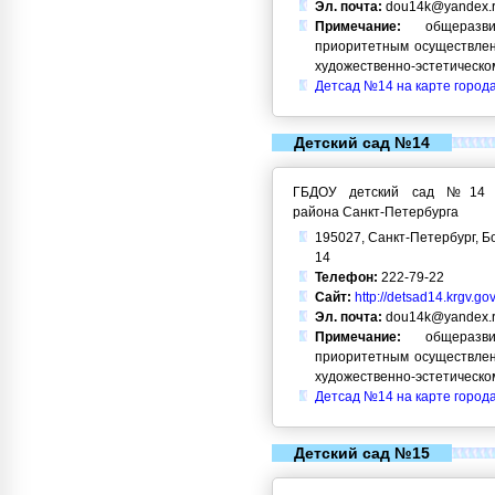
Эл. почта:
dou14k@yandex.
Примечание:
общеразви
приоритетным осуществлен
художественно-эстетическо
Детсад №14 на карте город
Детский сад №14
ГБДОУ детский сад №14 Кр
района Санкт-Петербурга
195027, Санкт-Петербург, Б
14
Телефон:
222-79-22
Сайт:
http://detsad14.krgv.gov
Эл. почта:
dou14k@yandex.
Примечание:
общеразви
приоритетным осуществлен
художественно-эстетическо
Детсад №14 на карте город
Детский сад №15