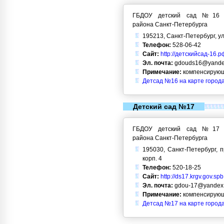
ГБДОУ детский сад №16 Кр
района Санкт-Петербурга
195213, Санкт-Петербург, ул
Телефон:
528-06-42
Сайт:
http://детскийсад-16.р
Эл. почта:
gdouds16@yande
Примечание:
компенсирующ
Детсад №16 на карте город
Детский сад №17
ГБДОУ детский сад №17 Кр
района Санкт-Петербурга
195030, Санкт-Петербург, п
корп. 4
Телефон:
520-18-25
Сайт:
http://ds17.krgv.gov.spb
Эл. почта:
gdou-17@yandex.
Примечание:
компенсирующ
Детсад №17 на карте город