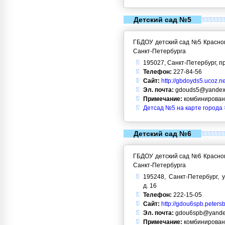
Детский сад №5
ГБДОУ детский сад №5 Красног
Санкт-Петербурга
195027, Санкт-Петербург, пр
Телефон:
227-84-56
Сайт:
http://gbdoyds5.ucoz.ne
Эл. почта:
gdouds5@yandex
Примечание:
комбинирован
Детсад №5 на карте города 
Детский сад №6
ГБДОУ детский сад №6 Красног
Санкт-Петербурга
195248, Санкт-Петербург, 
д. 16
Телефон:
222-15-05
Сайт:
http://gdou6spb.peters
Эл. почта:
gdou6spb@yande
Примечание:
комбинирован