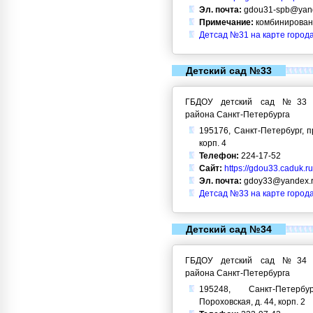
Эл. почта:
gdou31-spb@yand
Примечание:
комбинирован
Детсад №31 на карте город
Детский сад №33
ГБДОУ детский сад №33 Кр
района Санкт-Петербурга
195176, Санкт-Петербург, п
корп. 4
Телефон:
224-17-52
Сайт:
https://gdou33.caduk.ru
Эл. почта:
gdoy33@yandex.
Детсад №33 на карте город
Детский сад №34
ГБДОУ детский сад №34 Кр
района Санкт-Петербурга
195248, Санкт-Петерб
Пороховская, д. 44, корп. 2