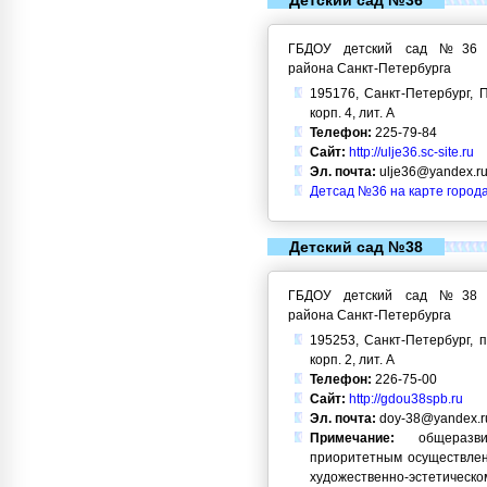
Детский сад №36
ГБДОУ детский сад №36 Кр
района Санкт-Петербурга
195176, Санкт-Петербург, П
корп. 4, лит. А
Телефон:
225-79-84
Сайт:
http://ulje36.sc-site.ru
Эл. почта:
ulje36@yandex.r
Детсад №36 на карте город
Детский сад №38
ГБДОУ детский сад №38 Кр
района Санкт-Петербурга
195253, Санкт-Петербург, п
корп. 2, лит. А
Телефон:
226-75-00
Сайт:
http://gdou38spb.ru
Эл. почта:
doy-38@yandex.r
Примечание:
общеразви
приоритетным осуществлен
художественно-эстетическо