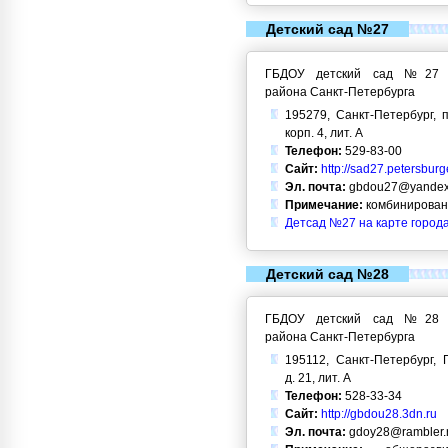
Детский сад №27
ГБДОУ детский сад №27 Кр
района Санкт-Петербурга
195279, Санкт-Петербург, п
корп. 4, лит. А
Телефон:
529-83-00
Сайт:
http://sad27.petersburg
Эл. почта:
gbdou27@yandex
Примечание:
комбинирован
Детсад №27 на карте город
Детский сад №28
ГБДОУ детский сад №28 Кр
района Санкт-Петербурга
195112, Санкт-Петербург, 
д. 21, лит. А
Телефон:
528-33-34
Сайт:
http://gbdou28.3dn.ru
Эл. почта:
gdoy28@rambler.