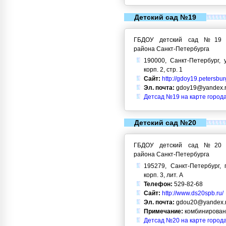
Детский сад №19
ГБДОУ детский сад №19 Кр
района Санкт-Петербурга
190000, Санкт-Петербург, 
корп. 2, стр. 1
Сайт:
http://gdoy19.petersbur
Эл. почта:
gdoy19@yandex.
Детсад №19 на карте город
Детский сад №20
ГБДОУ детский сад №20 Кр
района Санкт-Петербурга
195279, Санкт-Петербург, 
корп. 3, лит. А
Телефон:
529-82-68
Сайт:
http://www.ds20spb.ru/
Эл. почта:
gdou20@yandex.
Примечание:
комбинирован
Детсад №20 на карте город