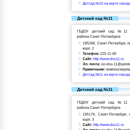
Детсад №10 на карте город
Детский сад №11
ГБДОУ детский сад №11 Кр
района Санкт-Петербурга
195268, Санкт-Петербург, п
корп. 2
Телефон:
225-11-00
Сайт:
http://www.dou11.ru
Эл. почта:
oo-dou-11@yande
Примечание:
компенсирующ
Детсад №11 на карте города
Детский сад №11
ГБДОУ детский сад №11 Кр
района Санкт-Петербурга
195176, Санкт-Петербург, 
корп. 3
Сайт:
http://www.dou11.ru