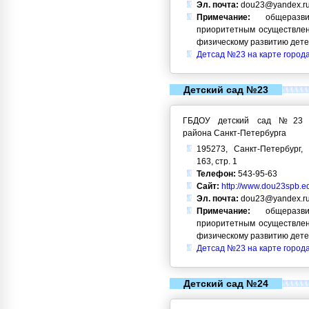
Эл. почта:
dou23@yandex.r
Примечание:
общеразви
приоритетным осуществлен
физическому развитию дет
Детсад №23 на карте город
Детский сад №23
ГБДОУ детский сад №23 Кр
района Санкт-Петербурга
195273, Санкт-Петербург, 
163, стр. 1
Телефон:
543-95-63
Сайт:
http://www.dou23spb.ed
Эл. почта:
dou23@yandex.r
Примечание:
общеразви
приоритетным осуществлен
физическому развитию дет
Детсад №23 на карте город
Детский сад №24