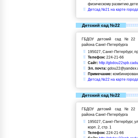
физическому развитию дет
Детсад №21 на карте город
Детский сад №22
ГБДОУ детский сад №22 Кр
района Санкт-Петербурга
195027, Санкт-Петербург, пр
Телефон:
224-21-66
Сайт:
http://gbdou22spb.cadu
Эл. почта:
gdou22@yandex.
Примечание:
комбинирован
Детсад №22 на карте город
Детский сад №22
ГБДОУ детский сад №22 Кр
района Санкт-Петербурга
195027, Санкт-Петербург, ул.
корп. 2, стр. 1
Телефон:
224-21-66