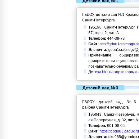
Детский сад №1
ГБДОУ детский сад №1 Красног
Санкт-Петербурга
195196, Санкт-Петербург, Н
57, корп. 2, лит. А
Телефон:
444-38-73
Сайт:
http://gdou1cracnogv.p
Эл. почта:
gdou1cracnogv@y
Примечание:
общеразви
приоритетным осуществлен
познавательно-речевому ра
Детсад №1 на карте города 
Детский сад №3
ГБДОУ детский сад №3 Кр
района Санкт-Петербурга
195043, Санкт-Петербург, Н
ая Поперечная, д. 32, лит. А
Телефон:
601-08-05
Сайт:
https://gbdou3.caduk.ru
Эл. почта:
oko965@yandex.