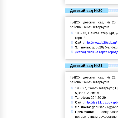
Детский сад №20
ГБДОУ детский сад №20 Кр
района Санкт-Петербурга
195273, Санкт-Петербург, у
корп. 2
Сайт:
http://www.ds20spb.ru/
Эл. почта:
gdou20@yandex.
Детсад №20 на карте город
Детский сад №21
ГБДОУ детский сад №21 Кр
района Санкт-Петербурга
195027, Санкт-Петербург, С
5, корп. 2, лит. А
Телефон:
224-20-29
Сайт:
http://ds21.krgv.gov.spb
Эл. почта:
gdousad21@yand
Примечание:
общеразви
приоритетным осуществлен