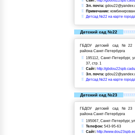
Сайт:
http://gbdou22spb.cadu
Эл. почта:
gdou22@yandex.
Примечание:
комбинирован
Детсад №22 на карте город
Детский сад №22
ГБДОУ детский сад №22 Кр
района Санкт-Петербурга
195112, Санкт-Петербург, у
37, стр. 1
Сайт:
http://gbdou22spb.cadu
Эл. почта:
gdou22@yandex.
Детсад №22 на карте город
Детский сад №23
ГБДОУ детский сад №23 Кр
района Санкт-Петербурга
195067, Санкт-Петербург, ул
Телефон:
543-95-63
Сайт:
http://www.dou23spb.ed