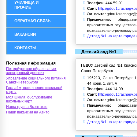
УЧИЛИЩА И
Телефон:
444-59-91
ПРОЧИЕ
Сайт:
http://gdou1cracnogv.p
Эл. почта:
gdou1cracnogv@y
Примечание:
общеразви
ОБРАТНАЯ СВЯЗЬ
приоритетным осуществлен
познавательно-речевому ра
ВАКАНСИИ
Детсад №1 на карте города 
КОНТАКТЫ
Детский сад №1
Полезная информация
ГБДОУ детский сад №1 Красног
Петербургское образование,
Санкт-Петербурга
электронный дневник
195213, Санкт-Петербург, Н
Управление социального питания
Санкт-Петербурга
44, корп. 1, лит. А
Глолайм, пополнение школьной
Телефон:
444-14-09
карты
Сайт:
http://gdou1cracnogv.p
Моя школа, обслуживание
Эл. почта:
gdou1cracnogv@y
школьных карт
Примечание:
общеразви
Наша группа Вконтакте
приоритетным осуществлен
Наши вакансии на Авито
познавательно-речевому ра
Детсад №1 на карте города 