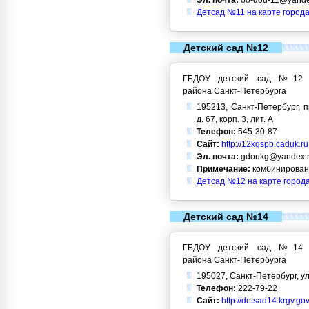
Эл. почта:
oo-dou-11@yande
Детсад №11 на карте города
Детский сад №12
ГБДОУ детский сад №12 Кр
района Санкт-Петербурга
195213, Санкт-Петербург, 
д. 67, корп. 3, лит. А
Телефон:
545-30-87
Сайт:
http://12kgspb.caduk.ru
Эл. почта:
gdoukg@yandex.
Примечание:
комбинирован
Детсад №12 на карте город
Детский сад №14
ГБДОУ детский сад №14 Кр
района Санкт-Петербурга
195027, Санкт-Петербург, ул
Телефон:
222-79-22
Сайт:
http://detsad14.krgv.gov