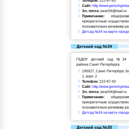
Телефон:
222-97-43
Сайт:
http://www.gemchyjinka
Эл. почта:
pearl34@mail.ru
Примечание:
общеразви
приоритетным осуществлен
познавательно-речевому ра
Детсад №34 на карте город
Детский сад №34
ГБДОУ детский сад №34 Кр
района Санкт-Петербурга
195027, Санкт-Петербург, Б
1, корп. 2
Телефон:
222-97-43
Сайт:
http://www.gemchyjinka
Эл. почта:
pearl34@mail.ru
Примечание:
общеразви
приоритетным осуществлен
познавательно-речевому ра
Детсад №34 на карте город
Детский сад №35